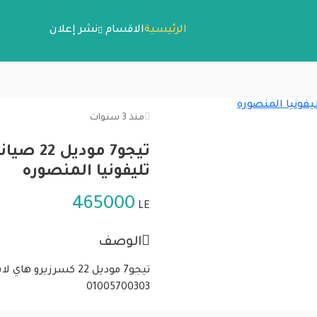
الرئيسية
الاقسام
نشر إعلان
منذ 3 سنوات
تيجو7 مو
تليفونيا المنصوره
465000
LE
الوصف
تيجو7 موديل 22 كسرز
01005700303