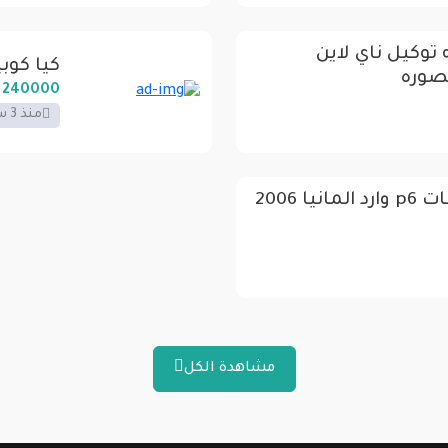
ل 22 صيانه توكيل ناي لاين
كيا كوبيه ح
نصوره
240000 LE
منذ 3 سنوات
فولكس فاجن Vw باسات p6 وارد المانيا 2006
مشاهدة الكل